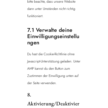
bitte beachte, dass unsere Website
o
p
dann unter Umständen nicht richtig
n
funktioniert.
s
t
7.1 Verwalte deine
i
Einwilligungseinstellu
g
ngen
e
Du hast die Cookie-Richtlinie ohne
s
Javascript-Unterstützung geladen. Unter
AMP kannst du den Button zum
Zustimmen der Einwilligung unten auf
der Seite verwenden.
8.
Aktivierung/Deaktivier