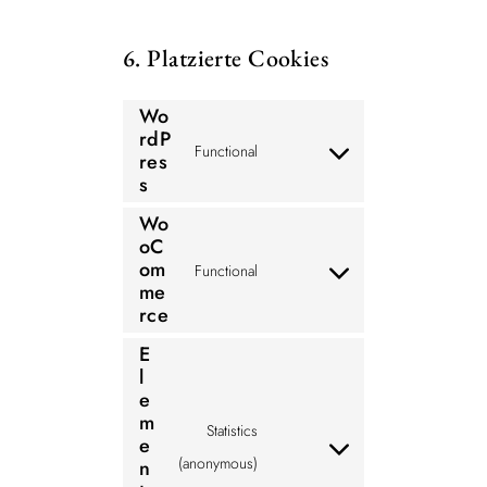
6. Platzierte Cookies
Wo
rdP
Functional
res
C
s
o
Wo
n
oC
s
om
Functional
C
me
e
rce
o
n
n
E
t
l
s
t
e
e
m
o
Statistics
e
n
s
C
(anonymous)
n
t