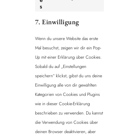
e
i
p
t
n
s
o
c
s
u
s
s
e
7. Einwilligung
b
e
e
f
e
n
r
a
Wenn du unsere Website das erste
t
v
c
Mal besuchst, zeigen wir dir ein Pop-
t
i
e
Up mit einer Erklärung über Cookies.
o
c
b
Sobald du auf „Einstellungen
s
e
o
speichern“ klickst, gibst du uns deine
e
w
o
Einwilligung alle von dir gewählten
r
h
k
Kategorien von Cookies und Plugins
v
a
wie in dieser Cookie-Erklärung
i
t
beschrieben zu verwenden. Du kannst
c
s
die Verwendung von Cookies über
e
a
deinen Browser deaktivieren, aber
s
p